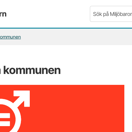
rn
 kommunen
om kommunen