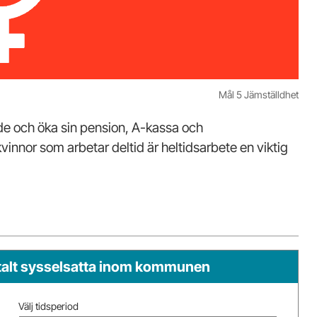
Mål 5 Jämställdhet
ande och öka sin pension, A-kassa och
kvinnor som arbetar deltid är heltidsarbete en viktig
otalt sysselsatta inom kommunen
Välj tidsperiod