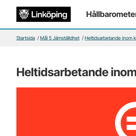
Gå direkt till sidans innehåll
Hållbaromete
Startsida
/
Mål 5 Jämställdhet
/
Heltidsarbetande inom
Heltidsarbetande in