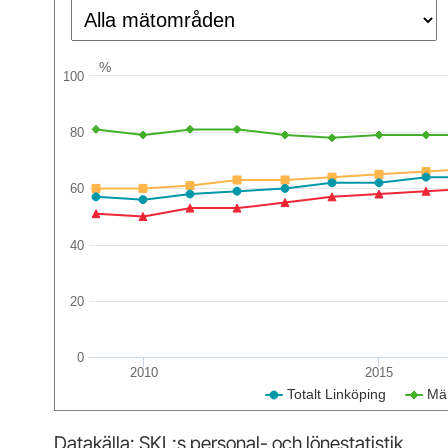
%
100
80
60
40
20
0
2010
2015
Totalt Linköping
Mä
Datakälla: SKL:s personal- och lönestatistik