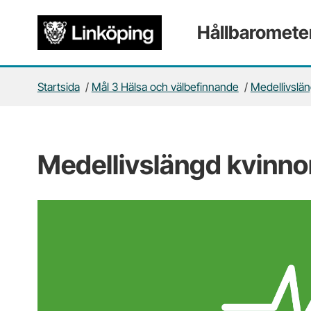
Gå direkt till sidans innehåll
Hållbaromete
Startsida
/
Mål 3 Hälsa och välbefinnande
/
Medellivslän
Medellivslängd kvinno