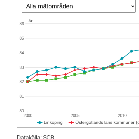
år
86
85
84
83
82
81
80
2000
2005
2010
Linköping
Östergötlands läns kommuner (
Datakälla: SCB