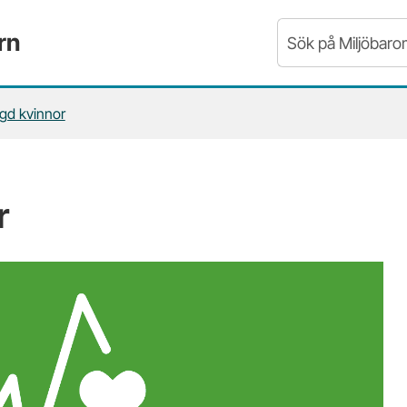
rn
gd kvinnor
r